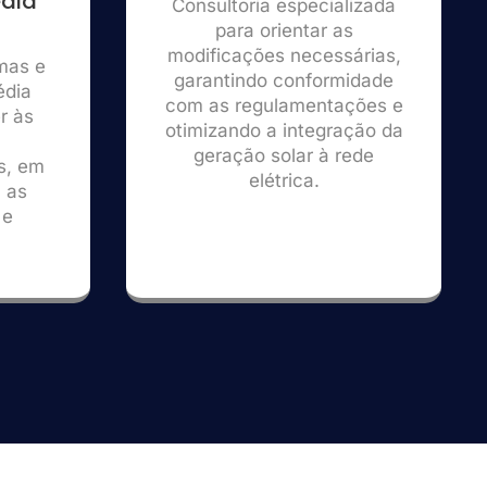
dia
Consultoria especializada
para orientar as
modificações necessárias,
mas e
garantindo conformidade
édia
com as regulamentações e
r às
otimizando a integração da
geração solar à rede
s, em
elétrica.
 as
 e