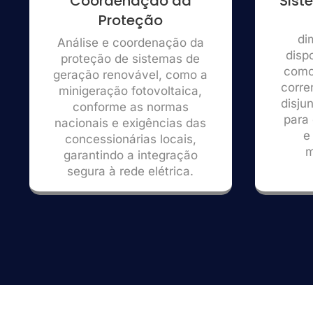
Coordenação da
Sist
Proteção
di
Análise e coordenação da
disp
proteção de sistemas de
como
geração renovável, como a
corre
minigeração fotovoltaica,
disju
conforme as normas
para 
nacionais e exigências das
e
concessionárias locais,
m
garantindo a integração
segura à rede elétrica.