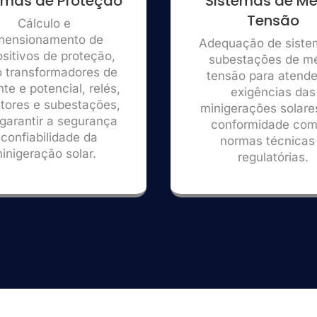
emas de Proteção
Sistemas de Mé
Tensão
Cálculo e
mensionamento de
Adequação de siste
ositivos de proteção,
subestações de m
 transformadores de
tensão para atende
nte e potencial, relés,
exigências das
ntores e subestações,
minigerações solare
garantir a segurança
conformidade com
 confiabilidade da
normas técnicas
inigeração solar.
regulatórias.