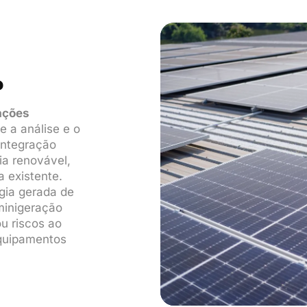
?
ações
e a análise e o
 integração
ia renovável,
a existente.
gia gerada de
minigeração
ou riscos ao
equipamentos