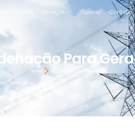
Sobre Nós
Serviços
Galeria
Contato
rdenação Para Gera
Home
Estudo de Coordenação